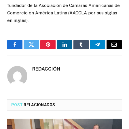
fundador de la Asociación de Cámaras Americanas de
Comercio en América Latina (AACCLA por sus siglas
en inglés).
Facebook
Twitter
Pinterest
LinkedIn
Tumblr
Telegrama
Correo
electró
REDACCIÓN
POST
RELACIONADOS