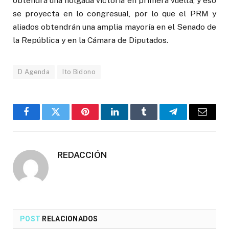
obtendrá una holgada victoria en primera vuelta, y eso
se proyecta en lo congresual, por lo que el PRM y
aliados obtendrán una amplia mayoría en el Senado de
la República y en la Cámara de Diputados.
D Agenda
Ito Bidono
Facebook
Twitter
Pinterest
LinkedIn
Tumblr
Telegrama
Correo
electró
REDACCIÓN
POST
RELACIONADOS