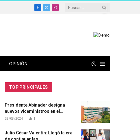
Facebook
X
Instagram
(Twitter)
OPINIÓN
TOP PRINCIPALES
Presidente Abinader designa
nuevos viceministros en el
Ministerio de Medio Ambiente y
28/08/2024
1
Recursos Naturales
Julio César Valentín: Llegó la era
de continuar las