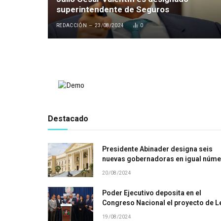
superintendente de Seguros
REDACCIÓN
23/08/2024
0
Destacado
Presidente Abinader designa seis
nuevas gobernadoras en igual núm
de provincias
20/08/2024
Poder Ejecutivo deposita en el
Congreso Nacional el proyecto de L
de Convocatoria de la Asamblea
19/08/2024