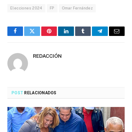
Elecciones 2024
FP
Omar Fernández
Facebook
Twitter
Pinterest
LinkedIn
Tumblr
Telegrama
Correo
electró
REDACCIÓN
POST
RELACIONADOS