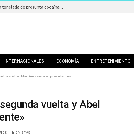
Incautan cargamento de más de una tonelada de presunta cocaína; apresan cuatro
INTERNACIONALES
ECONOMÍA
ENTRETENIMIENTO
elta y Abel Martínez será el presidente»
segunda vuelta y Abel
dente»
RIOS
0
VISTAS