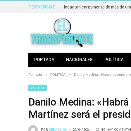
TENDENCIAS
PORTADA
NACIONALES
POLÍTICA
»
»
Portada
POLITICA
Danilo Medina: «Habrá segunda vu
POLITICA
Danilo Medina: «Habrá 
Martínez será el presi
POR
REDACCIÓN
22/04/2024
NO HAY COMENTA