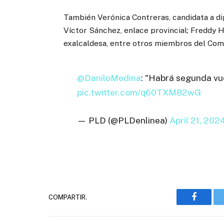
También Verónica Contreras, candidata a di
Víctor Sánchez, enlace provincial; Freddy H
exalcaldesa, entre otros miembros del Comi
@DaniloMedina
: "Habrá segunda vu
pic.twitter.com/q60TXM82wG
— PLD (@PLDenlinea)
April 21, 202
COMPARTIR.
Faceboo