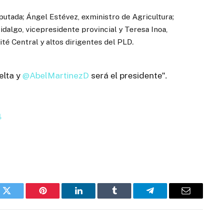
putada; Ángel Estévez, exministro de Agricultura;
idalgo, vicepresidente provincial y Teresa Inoa,
té Central y altos dirigentes del PLD.
elta y
@AbelMartinezD
será el presidente".
4
k
Twitter
Pinterest
LinkedIn
Tumblr
Telegrama
Correo
electróni