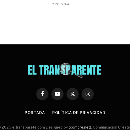
28/08/2024
Facebook
YouTube
X
Instagram
(Twitter)
PORTADA
POLÍTICA DE PRIVACIDAD
 2026 eltransparete.com Designed by
(comcre.net)
. Comunicación Creati