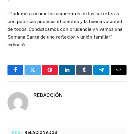
“Podemos reducir los accidentes en las carreteras
con políticas públicas eficientes y la buena voluntad
de todos. Conduzcamos con prudencia y vivamos una
Semana Santa de uno reflexión y unión familiar”,
exhortó.
Facebook
Twitter
Pinterest
LinkedIn
Tumblr
Telegrama
Correo
electró
REDACCIÓN
POST
RELACIONADOS