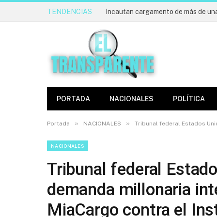
TENDENCIAS
PORTADA
NACIONALES
POLÍTICA
»
»
Portada
NACIONALES
Tribunal federal Estados Un
NACIONALES
Tribunal federal Estad
demanda millonaria in
MiaCargo contra el Ins