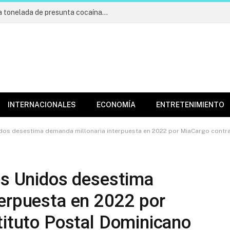
Incautan cargamento de más de una tonelada de presunta cocaína; apresan cuatro
INTERNACIONALES
ECONOMÍA
ENTRETENIMIENTO
idos desestima demanda millonaria interpuesta en 2022 por MiaCargo contra 
os Unidos desestima
terpuesta en 2022 por
tituto Postal Dominicano