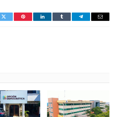
k
Twitter
Pinterest
LinkedIn
Tumblr
Telegrama
Correo
electróni