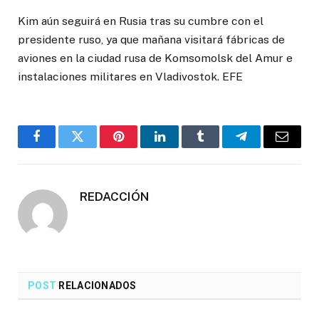
Kim aún seguirá en Rusia tras su cumbre con el
presidente ruso, ya que mañana visitará fábricas de
aviones en la ciudad rusa de Komsomolsk del Amur e
instalaciones militares en Vladivostok. EFE
Facebook
Twitter
Pinterest
LinkedIn
Tumblr
Telegrama
Correo
electró
REDACCIÓN
POST
RELACIONADOS