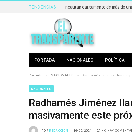
TENDENCIAS
PORTADA
NACIONALES
POLÍTICA
»
»
Portada
NACIONALES
Radhamés Jiménez llama a p
NACIONALES
Radhamés Jiménez llam
masivamente este pró
POR
REDACCIÓN
16/02/2024
NO HAY COMENTA