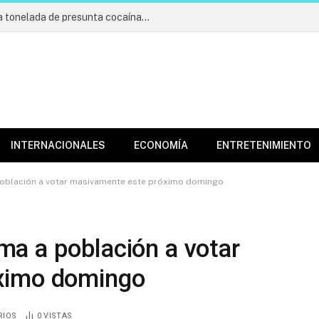
Incautan cargamento de más de una tonelada de presunta cocaína; apresan cuatro
INTERNACIONALES
ECONOMÍA
ENTRETENIMIENTO
oblación a votar masivamente este próximo domingo
a a población a votar
ximo domingo
RIOS
0
VISTAS