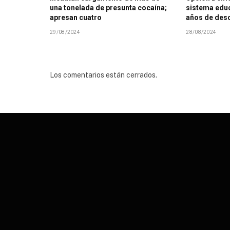
una tonelada de presunta cocaína;
sistema educ
apresan cuatro
años de des
29/08/2024
28/08/2024
Los comentarios están cerrados.