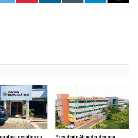
k
Twitter
Pinterest
LinkedIn
Tumblr
Telegrama
Correo
electróni
crática: desafíos en
Presidente Abinader designa