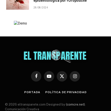
epidemiológica por «Oropouche”
28/08/2024
Facebook
YouTube
X
Instagram
(Twitter)
PORTADA
POLÍTICA DE PRIVACIDAD
© 2026 eltransparete.com Designed by
(comcre.net)
.
Comunicación Creativa