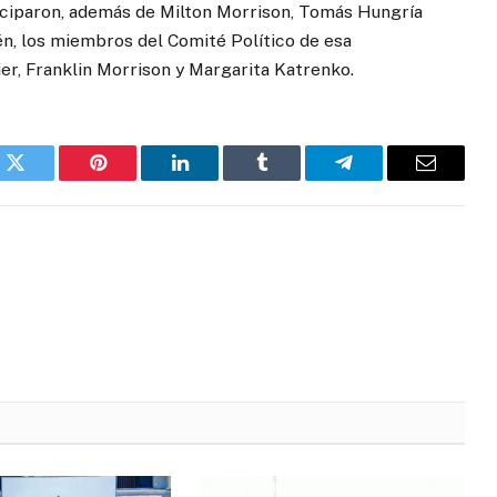
rticiparon, además de Milton Morrison, Tomás Hungría
n, los miembros del Comité Político de esa
ier, Franklin Morrison y Margarita Katrenko.
k
Twitter
Pinterest
LinkedIn
Tumblr
Telegrama
Correo
electróni