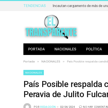
TENDENCIAS
PORTADA
NACIONALES
POLÍTICA
»
»
Portada
NACIONALES
País Posible respalda candid
NACIONALES
País Posible respalda 
Peravia de Julito Fulca
POR
REDACCIÓN
02/04/2024
NO HAY COMENTA