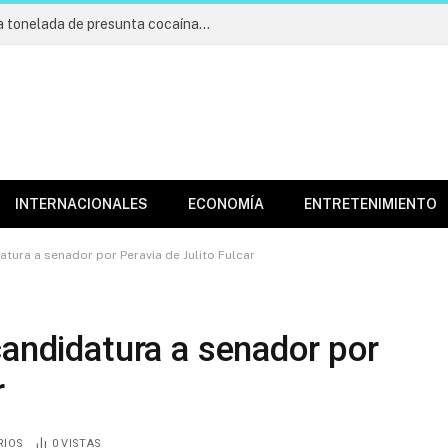
Incautan cargamento de más de una tonelada de presunta cocaína; apresan cuatro
INTERNACIONALES
ECONOMÍA
ENTRETENIMIENTO
atura a senador por Peravia de Julito Fulcar
candidatura a senador por
r
RIOS
0
VISTAS