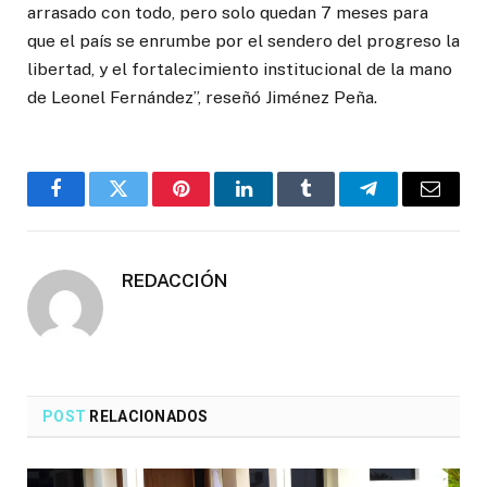
arrasado con todo, pero solo quedan 7 meses para
que el país se enrumbe por el sendero del progreso la
libertad, y el fortalecimiento institucional de la mano
de Leonel Fernández”, reseñó Jiménez Peña.
Facebook
Twitter
Pinterest
LinkedIn
Tumblr
Telegrama
Correo
electró
REDACCIÓN
POST
RELACIONADOS