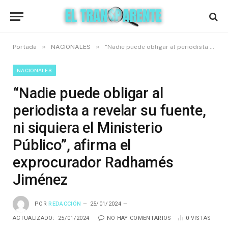
»
»
Portada
NACIONALES
“Nadie puede obligar al periodista a revelar su fuente, ni siquiera el Ministerio Público”, afirma el exprocurador Radhamés Jiménez
NACIONALES
“Nadie puede obligar al
periodista a revelar su fuente,
ni siquiera el Ministerio
Público”, afirma el
exprocurador Radhamés
Jiménez
POR
REDACCIÓN
25/01/2024
ACTUALIZADO:
25/01/2024
NO HAY COMENTARIOS
0
VISTAS