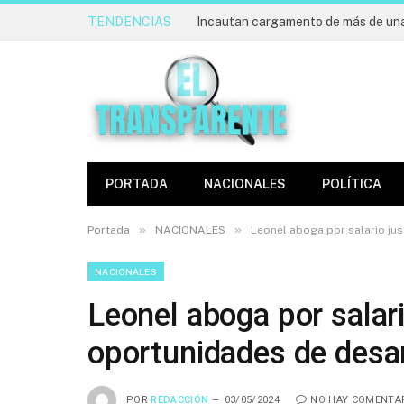
TENDENCIAS
PORTADA
NACIONALES
POLÍTICA
»
»
Portada
NACIONALES
Leonel aboga por salario ju
NACIONALES
Leonel aboga por salari
oportunidades de desar
POR
REDACCIÓN
03/05/2024
NO HAY COMENTA