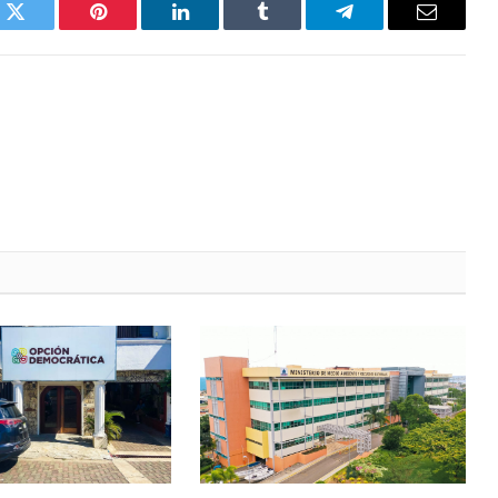
k
Twitter
Pinterest
LinkedIn
Tumblr
Telegrama
Correo
electróni