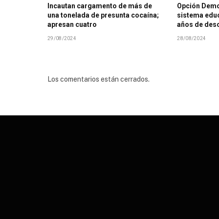
Incautan cargamento de más de
Opción Demo
una tonelada de presunta cocaína;
sistema educ
apresan cuatro
años de des
29/08/2024
28/08/2024
Los comentarios están cerrados.