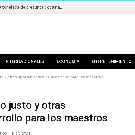
Incautan cargamento de más de una tonelada de presunta cocaína; apresan cuatro
INTERNACIONALES
ECONOMÍA
ENTRETENIMIENTO
sto y otras oportunidades de desarrollo para los maestros
o justo y otras
rollo para los maestros
RIOS
0
VISTAS