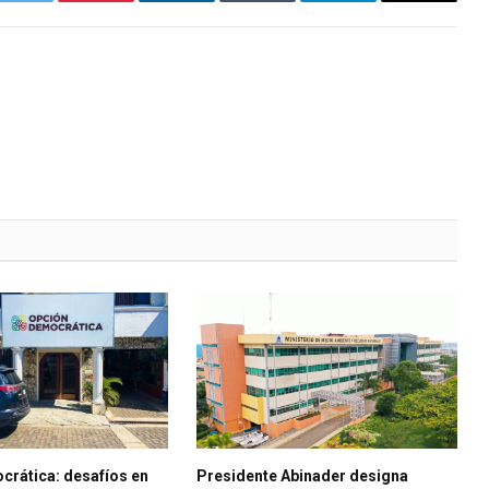
k
Twitter
Pinterest
LinkedIn
Tumblr
Telegrama
Correo
electróni
crática: desafíos en
Presidente Abinader designa