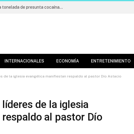
Incautan cargamento de más de una tonelada de presunta cocaína; apresan cuatro
INTERNACIONALES
ECONOMÍA
ENTRETENIMIENTO
es de la iglesia evangélica manifiestan respaldo al pastor Dío Astacio
líderes de la iglesia
 respaldo al pastor Dío