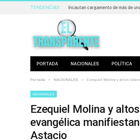
TENDENCIAS
PORTADA
NACIONALES
POLÍTICA
»
»
Portada
NACIONALES
Ezequiel Molina y altos líder
NACIONALES
Ezequiel Molina y altos 
evangélica manifiestan
Astacio