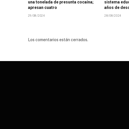
una tonelada de presunta cocaína;
sistema educ
apresan cuatro
años de des
29/08/2024
28/08/2024
Los comentarios están cerrados.