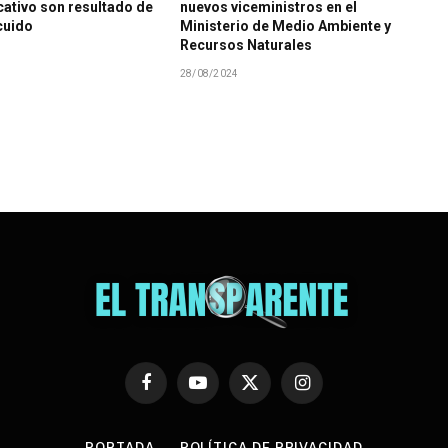
ativo son resultado de
nuevos viceministros en el
cuido
Ministerio de Medio Ambiente y
Recursos Naturales
28/08/2024
Facebook
YouTube
X
Instagram
(Twitter)
PORTADA
POLÍTICA DE PRIVACIDAD