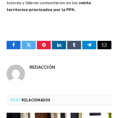
tutores y líderes comunitarios en los
veinte
territorios priorizados por la PPA.
Facebook
Twitter
Pinterest
LinkedIn
Tumblr
Telegrama
Correo
electró
REDACCIÓN
POST
RELACIONADOS