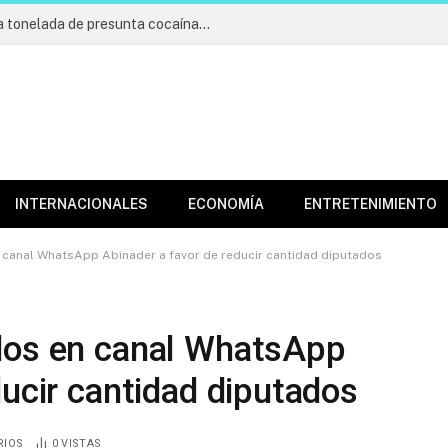
Incautan cargamento de más de una tonelada de presunta cocaína; apresan cuatro
INTERNACIONALES
ECONOMÍA
ENTRETENIMIENTO
 canal WhatsApp Abinader a favor de reducir cantidad diputados
dos en canal WhatsApp
ducir cantidad diputados
RIOS
0
VISTAS