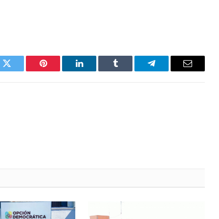
k
Twitter
Pinterest
LinkedIn
Tumblr
Telegrama
Correo
electróni