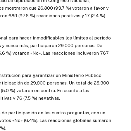
idad de diputados en el Congreso Nacional,
os mostraron que 26,800 (93.7 %) votaron a favor y
ron 689 (97.6 %) reacciones positivas y 17 (2.4 %)
nal para hacer inmodificables los límites al período
s y nunca más, participaron 29,000 personas. De
 (6.6 %) votaron «No». Las reacciones incluyeron 767
stitución para garantizar un Ministerio Público
articipación de 29,800 personas. Un total de 28,300
 (5.0 %) votaron en contra. En cuanto a las
tivas y 76 (7.5 %) negativas.
 de participación en las cuatro preguntas, con un
 votos «No» (6.4%). Las reacciones globales sumaron
%).