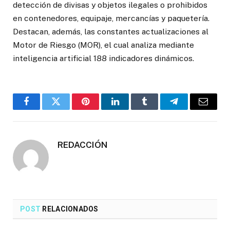
detección de divisas y objetos ilegales o prohibidos
en contenedores, equipaje, mercancías y paquetería.
Destacan, además, las constantes actualizaciones al
Motor de Riesgo (MOR), el cual analiza mediante
inteligencia artificial 188 indicadores dinámicos.
Facebook
Twitter
Pinterest
LinkedIn
Tumblr
Telegrama
Correo
electró
REDACCIÓN
POST
RELACIONADOS