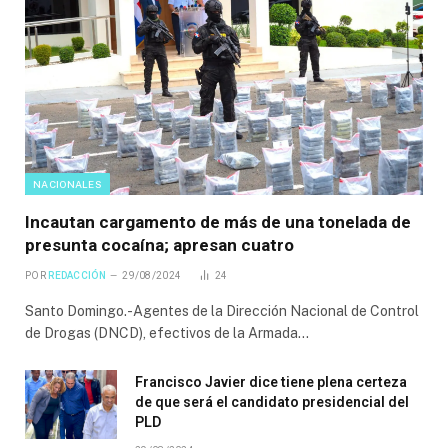
NACIONALES
Incautan cargamento de más de una tonelada de
presunta cocaína; apresan cuatro
POR
REDACCIÓN
29/08/2024
24
Santo Domingo.-Agentes de la Dirección Nacional de Control
de Drogas (DNCD), efectivos de la Armada…
Francisco Javier dice tiene plena certeza
de que será el candidato presidencial del
PLD